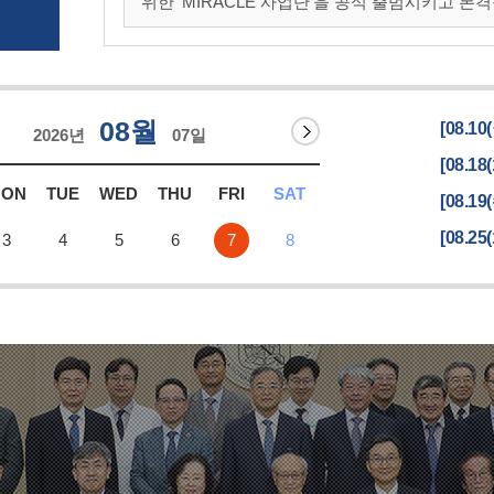
위한 'MIRACLE 사업단'을 공식 출범시키고 본격적인 사업 추진에
남대학교병원 미래의료혁신센터에서 'K-MediST 
다.이..
08월
[08.10
2026년
07일
[08.18
MON
TUE
WED
THU
FRI
SAT
[08.19
[08.25
3
4
5
6
7
8