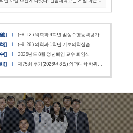
 나섰다. 전남대학교는 24일 화순전
지원 MIRACLE 사업단 출범식'을 개최했다고 밝혔
(월)]
(~8. 12.) 의학과 4학년 임상수행능력평가
(화)]
(~8. 28.) 의학과 1학년 기초의학실습
(수)]
2026년도 8월 정년퇴임 교수 퇴임식
(화)]
제75회 후기(2026년 8월) 의과대학 학위수여식