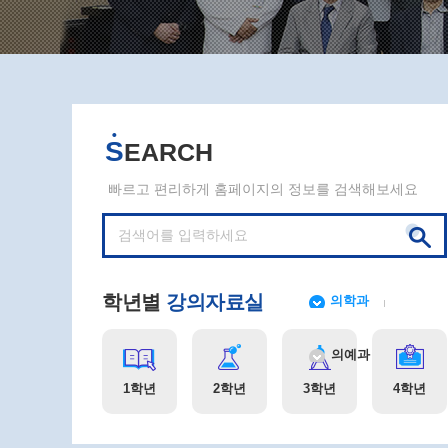
S
EARCH
빠르고 편리하게 홈페이지의 정보를 검색해보세요
학년별
강의자료실
의학과
의예과
1학년
2학년
3학년
4학년