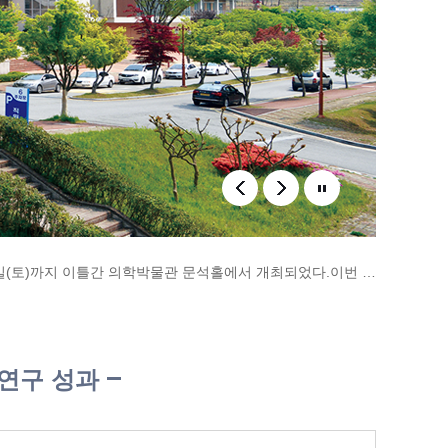
- 2026학년도 신임교수를 위한 의학교육 기본과정 세미나가 7월 10일(금)부터 7월 11일(토)까지 이틀간 의학박물관 문석홀에서 개최되었다.이번 세미나는 신임교원의 교육 역량을 강화하고 의과..
- 전남대학교와 광주과학기술원(GIST)이 미래 바이오헬스 산업을 이끌 의사과학자와 의과학자 양성을 위한 ‘MIRACLE 사업단’을 공식 출범시키고 본격적인 사업 추진에 나섰다.전남대학교..
- 2023년 무등제 행사 이후 의정사태로 개최되지 못했던 ‘2026학년도 의과대학 무등제’가 5월 22일 오후, 화순캠퍼스에서 열렸다.1부 행사에서는 학생회 주관으로 다양한 체험 프로그램이..
 연구 성과
- 전남대학교 의과대학 제24회 동문들께서 올해 졸업 50주년을 맞이하여 지난 4월 25일에, 모교를 방문하고 연구장학재단 발전 기금 전달식을 가졌다. 졸업 50주년 기념 모교 방문 행사는 학동캠..