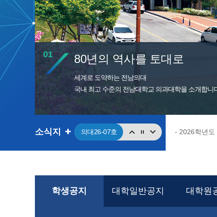
01
80년의 역사를 토대로
세계로 도약하는 전남의대
국내 최고 수준의 전남대학교 의과대학을 소개합니다
소식지
의대26-07호
의대26-06호
의대26-05호
의대26-04호
학생공지
대학일반공지
대학원