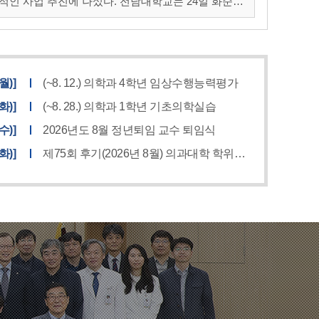
 나섰다. 전남대학교는 24일 화순전
지원 MIRACLE 사업단 출범식'을 개최했다고 밝혔
(월)]
(~8. 12.) 의학과 4학년 임상수행능력평가
(화)]
(~8. 28.) 의학과 1학년 기초의학실습
(수)]
2026년도 8월 정년퇴임 교수 퇴임식
(화)]
제75회 후기(2026년 8월) 의과대학 학위수여식