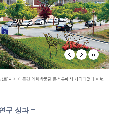
- 2026학년도 신임교수를 위한 의학교육 기본과정 세미나가 7월 10일(금)부터 7월 11일(토)까지 이틀간 의학박물관 문석홀에서 개최되었다.이번 세미나는 신임교원의 교육 역량을 강화하고 의과..
- 전남대학교와 광주과학기술원(GIST)이 미래 바이오헬스 산업을 이끌 의사과학자와 의과학자 양성을 위한 ‘MIRACLE 사업단’을 공식 출범시키고 본격적인 사업 추진에 나섰다.전남대학교..
- 2023년 무등제 행사 이후 의정사태로 개최되지 못했던 ‘2026학년도 의과대학 무등제’가 5월 22일 오후, 화순캠퍼스에서 열렸다.1부 행사에서는 학생회 주관으로 다양한 체험 프로그램이..
 연구 성과
- 전남대학교 의과대학 제24회 동문들께서 올해 졸업 50주년을 맞이하여 지난 4월 25일에, 모교를 방문하고 연구장학재단 발전 기금 전달식을 가졌다. 졸업 50주년 기념 모교 방문 행사는 학동캠..