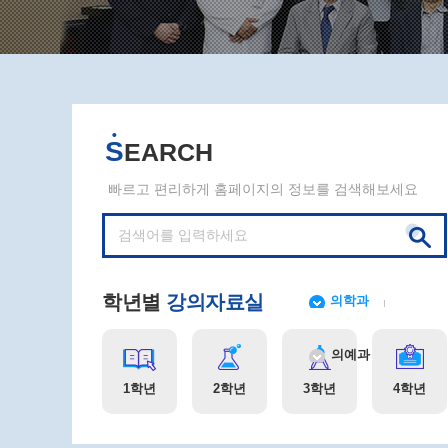
S
EARCH
빠르고 편리하게 홈페이지의 정보를 검색해보세요
학년별
강의자료실
의학과
의예과
1학년
2학년
3학년
4학년