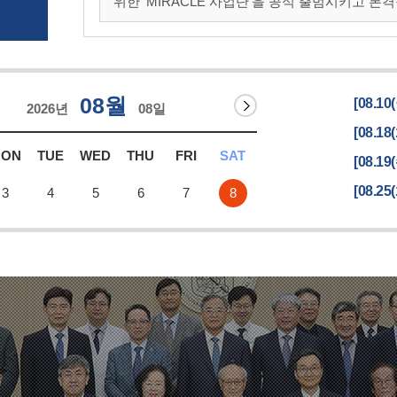
위한 'MIRACLE 사업단'을 공식 출범시키고 본격적인 사업 추진에
남대학교병원 미래의료혁신센터에서 'K-MediST 
다.이..
08월
[08.10
2026년
08일
[08.18
MON
TUE
WED
THU
FRI
SAT
[08.19
[08.25
3
4
5
6
7
8