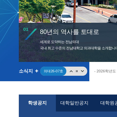
02
2026학년도 신임교수를 위
소식지
의대26-07호
의대26-06호
의대26-05호
의대26-04호
학생공지
대학일반공지
대학원